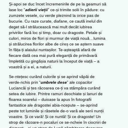
Și-apoi se duc încet încremenirile de pe la geamuri să
lase loc “
adierii vieții
” ce-și trimite solii în pădure: cu
zumzete vesele, cu verde pleznind la orice pas de
bucurie. Cu raze curate, diafane, ce caută inelul din
deget să-l strălucească mai mult decât iubirea
privirilor fară loc și timp, doar cu dragoste. Petale și
culori, miros de flori și murmur de viață nouă…lumina
și strălucirea florilor albe de cireș ce se aștern suave
în făța-ți alaiului nuntașilor. Te-așteaptă afară de
fiecare dată cea mai pură eleganță de primăvară
împletită cu gingășia naturii la început de viață – a
voastră și a ei, a naturii.
Se-ntețesc curând culorile și se aprind văpăi de
verde-nchis prin “
umbrele dese
” ale copacilor
Luciancăi și țes răcoarea ce-ți va stâmpăra curând
setea de iubire. Printre ramuri deochiate și lanuri de
floarea soarelui – duioase la apus în fotografii
fantastice ale dragostei abia-ncepute – se-aprind
peste tot luminile și râsetele de-o vară ale serii nunții
voastre. Și ce vară! Și ce nuntă! Și ce dragoste! Un
strop de răcoare-n pocaluri ce se-ncheie în ciocniri de