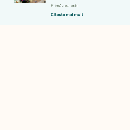
Primăvara este
Citeşte mai mult
Degustarea – preview-ul zilei
voastre
În universul
Citeşte mai mult
CIREȘUL SĂLBATIC – SALOANE
PENTRU EVENIMENTE