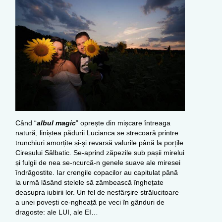
Când “
albul magic
” oprește din mișcare întreaga
natură, liniștea pădurii Lucianca se strecoară printre
trunchiuri amorțite și-și revarsă valurile până la porțile
Cireșului Sălbatic. Se-aprind zăpezile sub pașii mirelui
și fulgii de nea se-ncurcă-n genele suave ale miresei
îndrăgostite. Iar crengile copacilor au capitulat până
la urmă lăsând stelele să zâmbească înghețate
deasupra iubirii lor. Un fel de nesfârșire strălucitoare
a unei povești ce-ngheață pe veci în gânduri de
dragoste: ale LUI, ale EI…