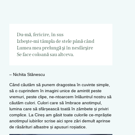
Du-mă, fericire, în sus
Izbeşte-mi tâmpla de stele până când
Lumea mea prelungă şi în nesfârşire
Se face coloană sau altceva.
– Nichita Stănescu
Când căutăm să punem dragostea în cuvinte simple,
să o cuprindem în imagini unice de amintit peste
vremuri, peste clipe, ne-ntoarcem înlăuntrul nostru să
căutăm culori. Culori care să îmbrace anotimpul,
lumina care să sfârșească toată în zâmbete și priviri
complice. La Cireș am găsit toate culorile ce-mprăștie
anotimpul iubirilor scrise aici spre zări demult aprinse
de răsărituri albastre și apusuri roșiatice.