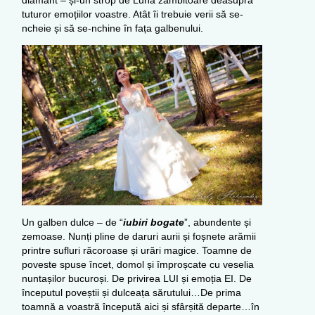
diamant – și-un strop de Lună zâmbitoare deasupra
tuturor emoțiilor voastre. Atât îi trebuie verii să se-
ncheie și să se-nchine în fața galbenului.
Un galben dulce – de “
iubiri bogate
”, abundente și
zemoase. Nunți pline de daruri aurii și foșnete arămii
printre sufluri răcoroase și urări magice. Toamne de
poveste spuse încet, domol și împroșcate cu veselia
nuntașilor bucuroși. De privirea LUI și emoția EI. De
începutul poveștii și dulceața sărutului…De prima
toamnă a voastră începută aici și sfârșită departe…în