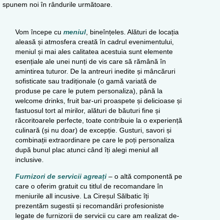
spunem noi în rândurile următoare.
Vom începe cu
meniul
, bineînțeles. Alături de locația
aleasă și atmosfera creată în cadrul evenimentului,
meniul și mai ales calitatea acestuia sunt elemente
esențiale ale unei nunți de vis care să rămână în
amintirea tuturor. De la antreuri inedite și mâncăruri
sofisticate sau tradiționale (o gamă variată de
produse pe care le putem personaliza), până la
welcome drinks, fruit bar-uri proaspete și delicioase și
fastuosul tort al mirilor, alături de băuturi fine și
răcoritoarele perfecte, toate contribuie la o experiență
culinară (și nu doar) de excepție. Gusturi, savori și
combinații extraordinare pe care le poți personaliza
după bunul plac atunci când îți alegi meniul all
inclusive.
Furnizori de servicii agreați
– o altă componentă pe
care o oferim gratuit cu titlul de recomandare în
meniurile all incusive. La Cireșul Sălbatic îți
prezentăm sugestii și recomandări profesioniste
legate de furnizorii de servicii cu care am realizat de-