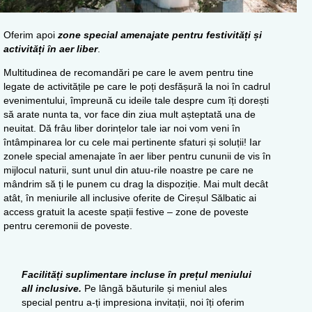
Oferim apoi
zone special amenajate pentru festivități și
activități în aer liber
.
Multitudinea de recomandări pe care le avem pentru tine
legate de activitățile pe care le poți desfășură la noi în cadrul
evenimentului, împreună cu ideile tale despre cum îți dorești
să arate nunta ta, vor face din ziua mult așteptată una de
neuitat. Dă frâu liber dorințelor tale iar noi vom veni în
întâmpinarea lor cu cele mai pertinente sfaturi și soluții! Iar
zonele special amenajate în aer liber pentru cununii de vis în
mijlocul naturii, sunt unul din atuu-rile noastre pe care ne
mândrim să ți le punem cu drag la dispoziție. Mai mult decât
atât, în meniurile all inclusive oferite de Cireșul Sălbatic ai
access gratuit la aceste spații festive – zone de poveste
pentru ceremonii de poveste.
Facilități suplimentare incluse în prețul meniului
all inclusive.
Pe lângă băuturile și meniul ales
special pentru a-ți impresiona invitații, noi îți oferim