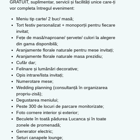
GRATUIT, suplimentar, servicii și facilități unice care-ți
vor completa întregul eveniment:
Meniu tip carte/ 2 buc/ masă;
Tort festiv personalizat + monoporții pentru fiecare
invitat;
Fețe de masă/naproane/ șervete/ culori la alegere
din gama disponibilă;
Aranjamente florale naturale pentru mese invitați;
Aranjamente florale naturale masa prezidiu;
Cufăr dar;
Felinare și lumânări decorative;
Opis intrare/lista invitați;
Numerotare mese;
Wedding planning (consultanță în organizarea
propriu-zisă);
Degustarea meniului;
Peste 300 de locuri de parcare monitorizate;
Foto cornere interior și exterior;
Beculete în toată pădurea Lucanca și în toate
zonele de promenadă;
Generator electric;
Seturi canapele lounge;