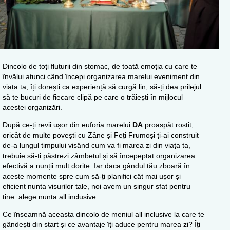
Dincolo de toți fluturii din stomac, de toată emoția cu care te
învălui atunci când începi organizarea marelui eveniment din
viața ta, îți dorești ca experiență să curgă lin, să-ți dea prilejul
să te bucuri de fiecare clipă pe care o trăiești în mijlocul
acestei organizări.
După ce-ți revii ușor din euforia marelui
DA
proaspăt rostit,
oricât de multe povești cu Zâne și Feți Frumoși ți-ai construit
de-a lungul timpului visând cum va fi marea zi din viața ta,
trebuie să-ți păstrezi zâmbetul și să începeptat organizarea
efectivă a nunții mult dorite. Iar daca gândul tău zboară în
aceste momente spre cum să-ți planifici cât mai ușor și
eficient nunta visurilor tale, noi avem un singur sfat pentru
tine: alege nunta all inclusive.
Ce înseamnă aceasta dincolo de meniul all inclusive la care te
gândești din start și ce avantaje îți aduce pentru marea zi? Îți