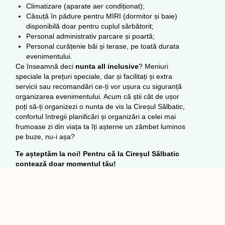
Climatizare (aparate aer condiționat);
Căsuță în pădure pentru MIRI (dormitor și baie)
disponibilă doar pentru cuplul sărbătorit;
Personal administrativ parcare și poartă;
Personal curățenie băi și terase, pe toată durata
evenimentului.
Ce înseamnă deci
nunta all inclusive
? Meniuri
speciale la prețuri speciale, dar și facilitați și extra
servicii sau recomandări ce-ți vor ușura cu siguranță
organizarea evenimentului. Acum că știi cât de ușor
poți să-ți organizezi o nunta de vis la Cireșul Sălbatic,
confortul întregii planificări și organizări a celei mai
frumoase zi din viața ta îți așterne un zâmbet luminos
pe buze, nu-i așa?
Te așteptăm la noi! Pentru că la Cireșul Sălbatic
contează doar momentul tău!
PROGRAMEAZA O VIZIONARE
ANTERIOR
NEXT