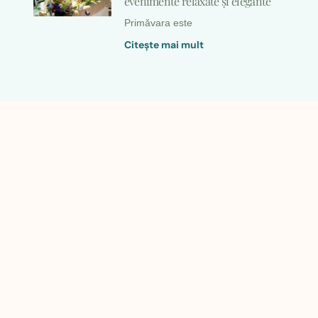
evenimente relaxate și elegante
Primăvara este
Citeşte mai mult
Degustarea – preview-ul zilei
voastre
În universul
Citeşte mai mult
CIREȘUL SĂLBATIC – SALOANE
PENTRU EVENIMENTE