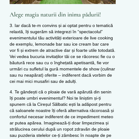
Alege magia naturii din inima pădurii!
3. Iar dacă te-m convins și ai optat pentru o tematică
relaxtă, îți sugerăm să integrezi în “spectacolul”
evenimentului tău activități exterioare de live cooking
de exemplu, lemonade bar sau ice cream bar care
vor fi și extrem de atractive dar și foarte utile totodată.
Vei vedea bucuria invitaților tăi ce se răcoresc fie cu o
băutură rece sau cu o înghețată apetisantă, fie vor
urmări cu sufletul la gură momentele de show (culinar
sau nu neapărat) oferite – indiferent dacă vorbim de
cei mai mici musafiri sau de adulți.
4. Te gândești că o ploaie de vară apărută din senin
îți poate umbri evenimentul? Noi te liniștim și-ți
spunem că la Cireșul Sălbatic ești la adăpost pentru
că saloanele noastre îți oferă alternativa răcoroasă și
confortul necesar indiferent de ce impediment meteo
ar putea apărea. Imaginează-ți doar limpezimea și
strălucirea cerului după un ropot zdravăn de ploaie
sau puzderia stelelor ce-ți zâmbesc în noapte de pe