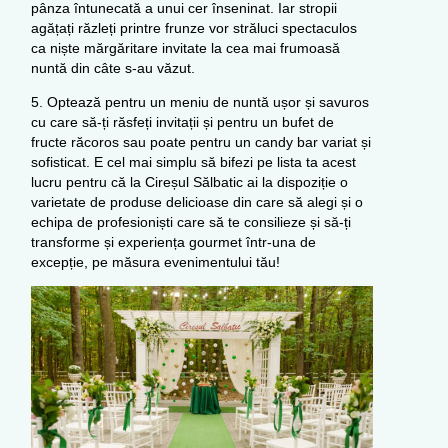
pânza întunecată a unui cer înseninat. Iar stropii
agățați răzleți printre frunze vor străluci spectaculos
ca niște mărgăritare invitate la cea mai frumoasă
nuntă din câte s-au văzut.
5. Optează pentru un meniu de nuntă ușor și savuros
cu care să-ți răsfeți invitații și pentru un bufet de
fructe răcoros sau poate pentru un candy bar variat și
sofisticat. E cel mai simplu să bifezi pe lista ta acest
lucru pentru că la Cireșul Sălbatic ai la dispoziție o
varietate de produse delicioase din care să alegi și o
echipa de profesioniști care să te consilieze și să-ți
transforme și experiența gourmet într-una de
excepție, pe măsura evenimentului tău!