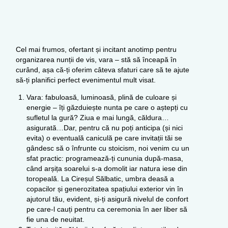
Cel mai frumos, ofertant și incitant anotimp pentru
organizarea nunții de vis, vara – stă să înceapă în
curând, așa că-ți oferim câteva sfaturi care să te ajute
să-ți planifici perfect evenimentul mult visat.
Vara: fabuloasă, luminoasă, plină de culoare și
energie – îți găzduiește nunta pe care o aștepți cu
sufletul la gură? Ziua e mai lungă, căldura…
asigurată…Dar, pentru că nu poți anticipa (și nici
evita) o eventuală caniculă pe care invitații tăi se
gândesc să o înfrunte cu stoicism, noi venim cu un
sfat practic: programează-ți cununia după-masa,
când arșița soarelui s-a domolit iar natura iese din
toropeală. La Cireșul Sălbatic, umbra deasă a
copacilor și generozitatea spațiului exterior vin în
ajutorul tău, evident, și-ți asigură nivelul de confort
pe care-l cauți pentru ca ceremonia în aer liber să
fie una de neuitat.