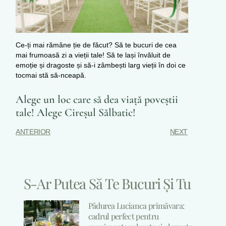
Ce-ți mai rămâne ție de făcut? Să te bucuri de cea
mai frumoasă zi a vieții tale! Să te lași învăluit de
emoție și dragoste și să-i zâmbești larg vieții în doi ce
tocmai stă să-nceapă.
Alege un loc care să dea viață poveștii
tale! Alege Cireșul Sălbatic!
ANTERIOR
NEXT
S-Ar Putea Să Te Bucuri Și Tu
Pădurea Lucianca primăvara:
cadrul perfect pentru