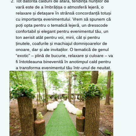
Tot datorită căldurii de afară, tendința nunților de
vară este de a îmbrățișa o atmosferă lejeră, o
relaxare și detașare în strânsă concordanță totuși
cu importanța evenimentului. Vrem să spunem că
poți opta pentru o tematică lejeră, un dresscode
confortabil și elegant pentru evenimentul tău, un
ton aerisit atât pentru voi, mirii, cât și pentru
ținutele, coafurile și machiajul domnișoarelor de
onoare, dar și ale invitaților. O tematică de genul
“exotic” – plină de bucurie, relaxare și culoare – va
fi întotdeauna binevenită în anotimpul cald pentru
a transforma evenimentul tău într-unul de neuitat.